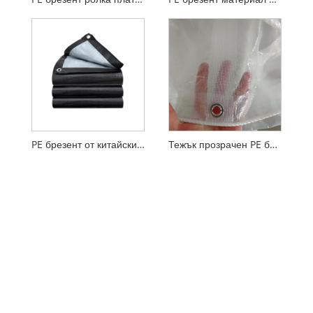
PE брезент от китайски производители
Тежък прозрачен PE брезент