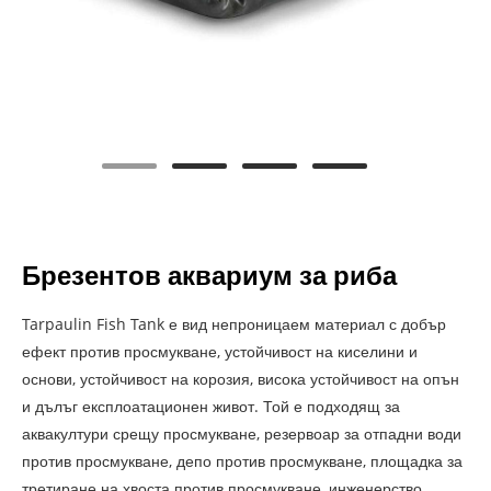
Брезентов аквариум за риба
Tarpaulin Fish Tank е вид непроницаем материал с добър
ефект против просмукване, устойчивост на киселини и
основи, устойчивост на корозия, висока устойчивост на опън
и дълъг експлоатационен живот. Той е подходящ за
аквакултури срещу просмукване, резервоар за отпадни води
против просмукване, депо против просмукване, площадка за
третиране на хвоста против просмукване, инженерство