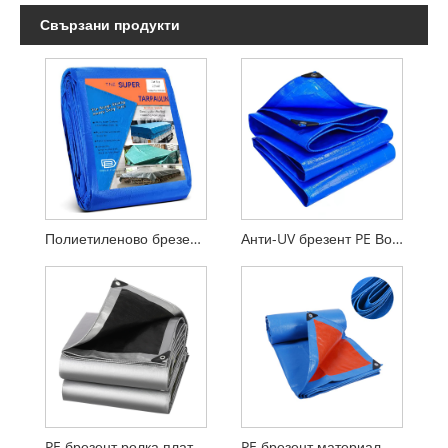
Свързани продукти
Полиетиленово брезентово платно Многоцелево средно тежко водоустойчиво тежкотоварно ветроустойчиво полиетиленово платно
Анти-UV брезент PE Водоустойчив камион Cargo Cover PE брезент
PE брезент ролка плат поли завършени листове HDPE брезент
PE брезент материал ролки