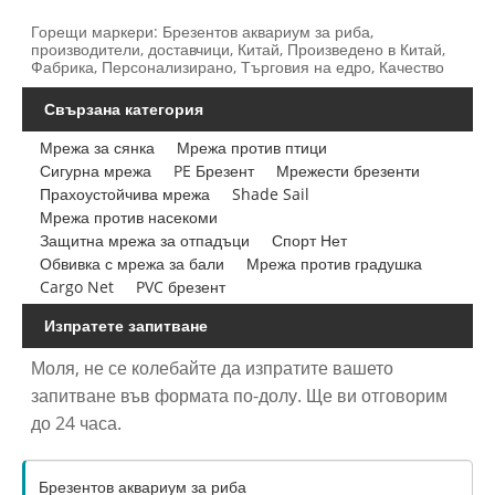
Горещи маркери: Брезентов аквариум за риба,
производители, доставчици, Китай, Произведено в Китай,
Фабрика, Персонализирано, Търговия на едро, Качество
Свързана категория
Мрежа за сянка
Мрежа против птици
Сигурна мрежа
PE Брезент
Мрежести брезенти
Прахоустойчива мрежа
Shade Sail
Мрежа против насекоми
Защитна мрежа за отпадъци
Спорт Нет
Обвивка с мрежа за бали
Мрежа против градушка
Cargo Net
PVC брезент
Изпратете запитване
Моля, не се колебайте да изпратите вашето
запитване във формата по-долу. Ще ви отговорим
до 24 часа.