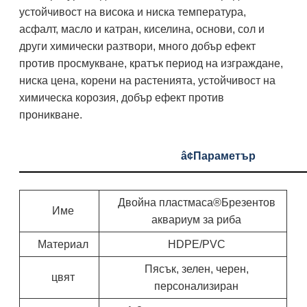
устойчивост на висока и ниска температура,
асфалт, масло и катран, киселина, основи, сол и
други химически разтвори, много добър ефект
против просмукване, кратък период на изграждане,
ниска цена, корени на растенията, устойчивост на
химическа корозия, добър ефект против
проникване.
â¢
Параметър
Двойна пластмаса®
Брезентов
Име
аквариум за риба
Материал
HDPE/PVC
Пясък, зелен, черен,
цвят
персонализиран