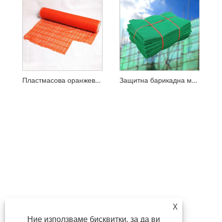
Пластмасова оранжева строителна защитна барикадна мрежа
Защитна барикадна мрежа за скеле
X
Ние използваме бисквитки, за да ви