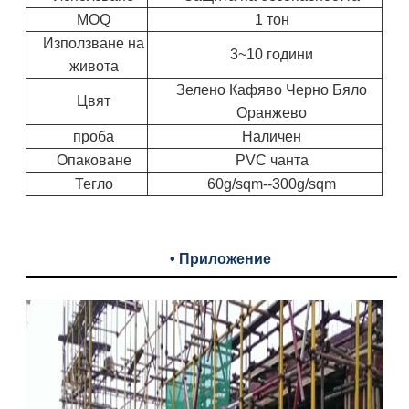
MOQ
1 тон
Използване на
3~10 години
живота
Зелено Кафяво Черно Бяло
Цвят
Оранжево
проба
Наличен
Опаковане
PVC чанта
Тегло
60g/sqm--300g/sqm
• Приложение