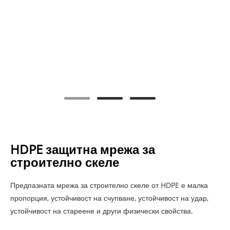
HDPE защитна мрежа за
строително скеле
Предпазната мрежа за строително скеле от HDPE е малка
пропорция, устойчивост на счупване, устойчивост на удар,
устойчивост на стареене и други физически свойства.