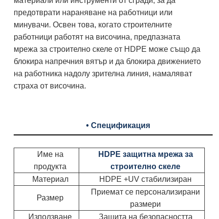
материали или инструменти от сгради, за да
предотврати нараняване на работници или
минувачи. Освен това, когато строителните
работници работят на височина, предпазната
мрежа за строително скеле от HDPE може също да
блокира напречния вятър и да блокира движението
на работника надолу зрителна линия, намаляват
страха от височина.
• Спецификация
Име на
HDPE защитна мрежа за
продукта
строително скеле
Материал
HDPE +UV стабилизиран
Приемат се персонализирани
Размер
размери
Използване
Защита на безопасността