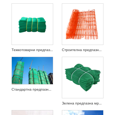
Тежкотоварни предпазни мрежи
Строителна предпазна мрежа за сграда
Стандартна предпазна мрежа
Зелена предпазна мрежа