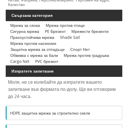
Качество
Свързана категория
Мрежа за сянка
Мрежа против птици
Сигурна мрежа
PE Брезент
Мрежести брезенти
Прахоустойчива мрежа
Shade Sail
Мрежа против насекоми
Защитна мрежа за отпадъци
Спорт Нет
Обвивка с мрежа за бали
Мрежа против градушка
Cargo Net
PVC брезент
Изпратете запитване
Моля, не се колебайте да изпратите вашето
запитване във формата по-долу. Ще ви отговорим
до 24 часа.