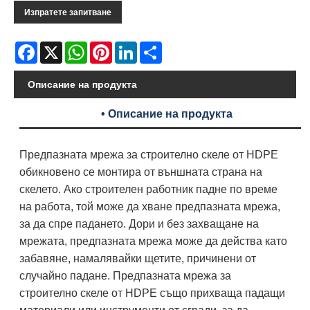
Изпратете запитване
Facebook
X
WhatsApp
Pinterest
LinkedIn
Share
Описание на продукта
• Описание на продукта
Предпазната мрежа за строително скеле от HDPE
обикновено се монтира от външната страна на
скелето. Ако строителен работник падне по време
на работа, той може да хване предпазната мрежа,
за да спре падането. Дори и без захващане на
мрежата, предпазната мрежа може да действа като
забавяне, намалявайки щетите, причинени от
случайно падане. Предпазната мрежа за
строително скеле от HDPE също прихваща падащи