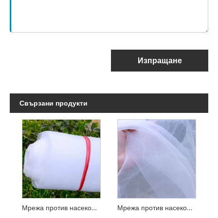
Изпращане
Свързани продукти
Мрежа против насекоми Градина Борба с вредители Мрежа против комари за растения Зеленчуци Цветя
Мрежа против насекоми Мрежа против насекоми Мрежа против насекоми за оранжерия