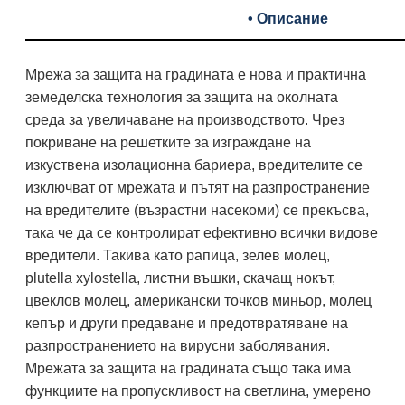
• Описание
Мрежа за защита на градината е нова и практична
земеделска технология за защита на околната
среда за увеличаване на производството. Чрез
покриване на решетките за изграждане на
изкуствена изолационна бариера, вредителите се
изключват от мрежата и пътят на разпространение
на вредителите (възрастни насекоми) се прекъсва,
така че да се контролират ефективно всички видове
вредители. Такива като рапица, зелев молец,
plutella xylostella, листни въшки, скачащ нокът,
цвеклов молец, американски точков миньор, молец
кепър и други предаване и предотвратяване на
разпространението на вирусни заболявания.
Мрежата за защита на градината също така има
функциите на пропускливост на светлина, умерено