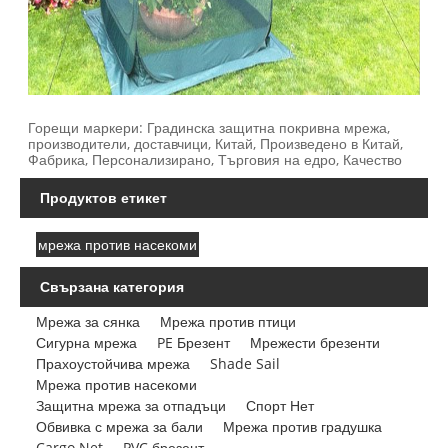
Горещи маркери: Градинска защитна покривна мрежа,
производители, доставчици, Китай, Произведено в Китай,
Фабрика, Персонализирано, Търговия на едро, Качество
Продуктов етикет
мрежа против насекоми
Свързана категория
Мрежа за сянка
Мрежа против птици
Сигурна мрежа
PE Брезент
Мрежести брезенти
Прахоустойчива мрежа
Shade Sail
Мрежа против насекоми
Защитна мрежа за отпадъци
Спорт Нет
Обвивка с мрежа за бали
Мрежа против градушка
Cargo Net
PVC брезент