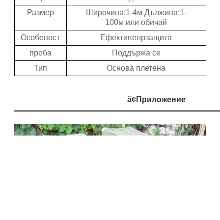
Размер
Широчина:1-4
м Дължина:1-
100м
или обичай
Особеност
Ефективен
p
защита
проба
Поддържа се
Тип
Основа плетена
â¢
Приложение