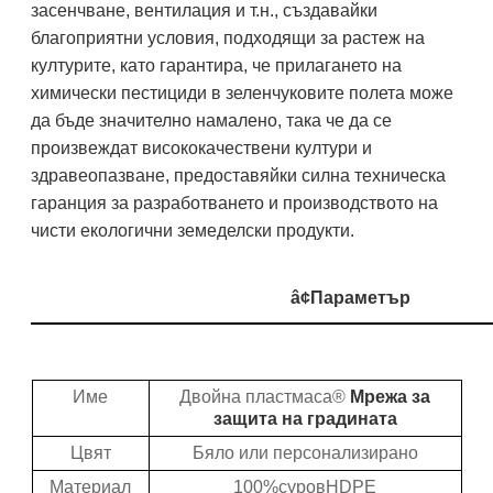
засенчване, вентилация и т.н., създавайки
благоприятни условия, подходящи за растеж на
културите, като гарантира, че прилагането на
химически пестициди в зеленчуковите полета може
да бъде значително намалено, така че да се
произвеждат висококачествени култури и
здравеопазване, предоставяйки силна техническа
гаранция за разработването и производството на
чисти екологични земеделски продукти.
â¢
Параметър
Име
Двойна пластмаса®
Мрежа за
защита на градината
Цвят
Бяло или персонализирано
Материал
100%
суров
HDPE