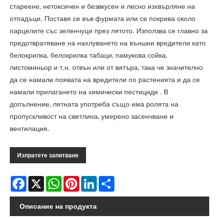
стареене, нетоксичен и безвкусен и лесно изхвърляне на
отпадъци. Поставя се във фурмата или се покрива около
парцелите със зеленчуци през лятото. Използва се главно за
предотвратяване на нахлуването на външни вредители като
белокрилка, белокрилка табаци, памукова сойка,
листоминьор и т.н. отвън или от вятъра, така че значително
да се намали появата на вредители по растенията и да се
намали прилагането на химически пестициди . В
допълнение, лятната употреба също има ролята на
пропускливост на светлина, умерено засенчване и
вентилация.
Изпратете запитване
Facebook
X
WhatsApp
Pinterest
LinkedIn
Share
Описание на продукта